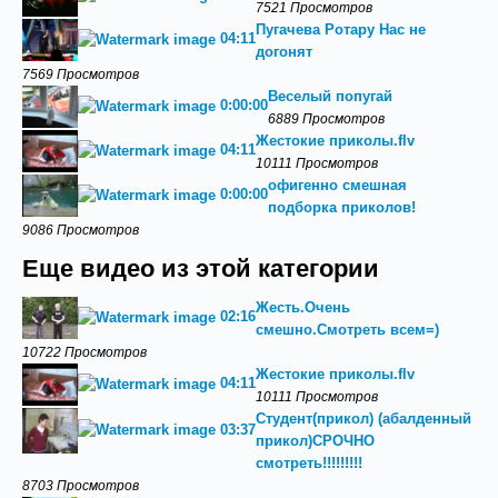
7521 Просмотров
Пугачева Ротару Нас не
04:11
догонят
7569 Просмотров
Веселый попугай
0:00:00
6889 Просмотров
Жестокие приколы.flv
04:11
10111 Просмотров
офигенно смешная
0:00:00
подборка приколов!
9086 Просмотров
Еще видео из этой категории
Жесть.Очень
02:16
смешно.Смотреть всем=)
10722 Просмотров
Жестокие приколы.flv
04:11
10111 Просмотров
Студент(прикол) (абалденный
03:37
прикол)СРОЧНО
смотреть!!!!!!!!!
8703 Просмотров