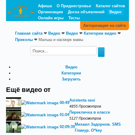
Афиша
О Приднестровье
Каталог сайтов
Организации
Доска объявлений
Видео
Онлайн игры
Тесты
Авторизация на сайте
Главная сайта
❤
Видео
❤
Видео
❤
Категории видео
❤
Приколы
❤
Малыш и насморк мамы
Видео
Категории
Загрузить
Ещё видео от
Asistenta sexi
00:49
4855 Просмотров
Перекличка в классе
01:04
5127 Просмотров
Михаил Задорнов. SMS
02:09:39
Гламур. О*key