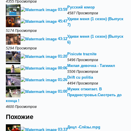
4355 Просмотров
Русский юмор
03:59
4587 Просмотров
Удиви меня (1 сезон) (Выпуск
45:47
7)
5174 Просмотров
Удиви меня (1 сезон) (Выпуск
43:12
6)
5294 Просмотров
Pisicute traznite
01:20
5496 Просмотров
Милая девочка - Тагииил
00:06
5506 Просмотров
Drift cu politia
01:26
4494 Просмотров
Мужик отжигает. В
01:00
Приднестровье.Смотреть до
конца !
4600 Просмотров
Похожие
Децл -Слёзы.mpg
03:33