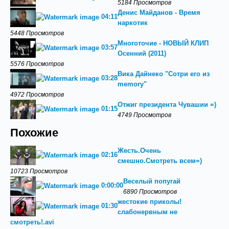
5184 Просмотров
Денис Майданов - Время
04:11
наркотик
5448 Просмотров
Многоточие - НОВЫЙ КЛИП
03:57
Осенний (2011)
5576 Просмотров
Вика Дайнеко "Сотри его из
03:28
memory"
4972 Просмотров
Отжиг президента Чувашии =)
01:15
4749 Просмотров
Похожие
Жесть.Очень
02:16
смешно.Смотреть всем=)
10723 Просмотров
Веселый попугай
0:00:00
6890 Просмотров
жестокие приколы!
01:30
слабонервным не
смотреть!.avi