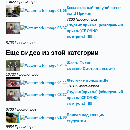
10422 Просмотров
Кеша зеленый попугай хочет
01:06
есть! Прикол
7283 Просмотров
Студент(прикол) (абалденный
03:37
прикол)СРОЧНО
смотреть!!!!!!!!!
8703 Просмотров
Еще видео из этой категории
Жесть.Очень
02:16
смешно.Смотреть всем=)
10723 Просмотров
Жестокие приколы.flv
04:11
10112 Просмотров
Студент(прикол) (абалденный
03:37
прикол)СРОЧНО
смотреть!!!!!!!!!
8703 Просмотров
Прикол над спящим
01:00
студентом
8854 Просмотров