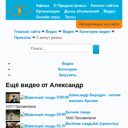
Афиша
О Приднестровье
Каталог сайтов
Организации
Доска объявлений
Видео
Онлайн игры
Тесты
Авторизация на сайте
Главная сайта
❤
Видео
❤
Видео
❤
Категории видео
❤
Приколы
❤
5 минут ржача
Видео
Категории
Загрузить
Ещё видео от Александр
Александр Бородач - интим
0:00:00
магазин Кролик
5257 Просмотров
Богиня танца
03:40
5682 Просмотров
Весёлая свадьба! (приколы)
01:37