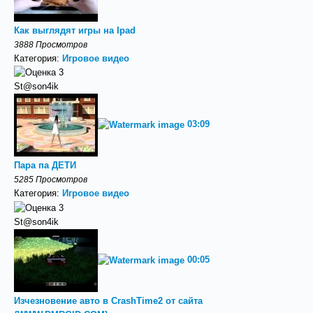
Как выглядят игры на Ipad
3888 Просмотров
Категория:
Игровое видео
St@son4ik
03:09
Пара па ДЕТИ
5285 Просмотров
Категория:
Игровое видео
St@son4ik
00:05
Изчезновение авто в CrashTime2 от сайта