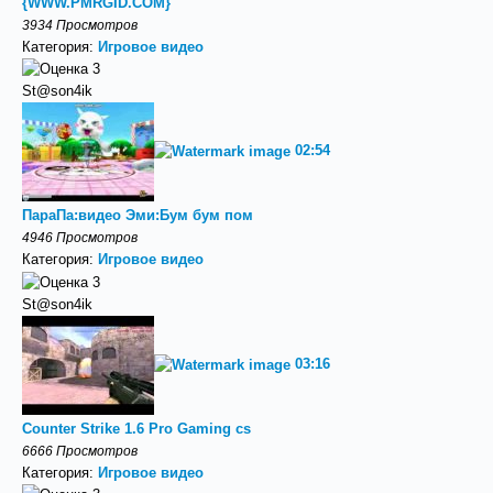
{WWW.PMRGID.COM}
3934 Просмотров
Категория:
Игровое видео
St@son4ik
02:54
ПараПа:видео Эми:Бум бум пом
4946 Просмотров
Категория:
Игровое видео
St@son4ik
03:16
Counter Strike 1.6 Pro Gaming cs
6666 Просмотров
Категория:
Игровое видео