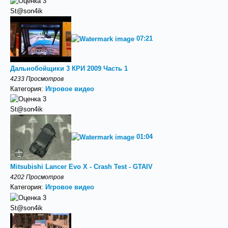
St@son4ik
07:21
Дальнобойщики 3 КРИ 2009 Часть 1
4233 Просмотров
Категория:
Игровое видео
St@son4ik
01:04
Mitsubishi Lancer Evo X - Crash Test - GTAIV
4202 Просмотров
Категория:
Игровое видео
St@son4ik