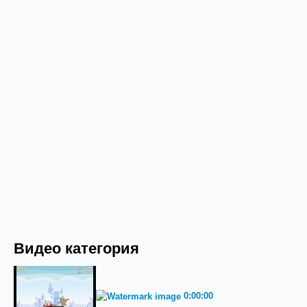
Видео категория
0:00:00