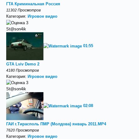
ГТА Криминальная Россия
11302 Просмотров
Категория:
Игровое видео
St@son4ik
01:55
GTA Lviv Demo 2
4180 Просмотров
Категория:
Игровое видео
St@son4ik
02:08
ГАИ г.Тирасполь ПМР (Молдова) январь 2011.MP4
7620 Просмотров
Категория:
Игровое видео