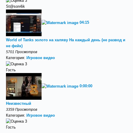
St@son4ik
04:15
World of Tanks золото на халяву На каждый день (не развод и
не фейк)
5701 Просмотров
Категория:
Игровое видео
Гость
0:00:00
Неизвестный
3359 Просмотров
Категория:
Игровое видео
Гость