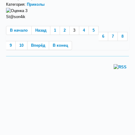
Категория:
Приколы
St@son4ik
В начало
Назад
1
2
3
4
5
6
7
8
9
10
Вперёд
В конец