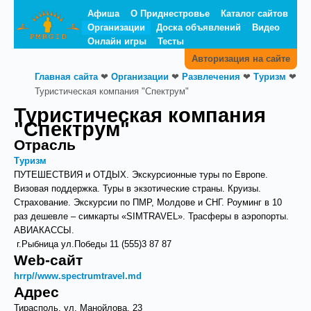
Афиша
О Приднестровье
Каталог сайтов
Организации
Доска объявлений
Видео
Онлайн игры
Тесты
Авторизация на сайте
Главная сайта
❤
Организации
❤
Развлечения
❤
Туризм
❤
Туристическая компания "Спектрум"
Туристическая компания
"Спектрум"
Отрасль
Туризм
ПУТЕШЕСТВИЯ и ОТДЫХ. Экскурсионные туры по Европе.
Визовая поддержка. Туры в экзотические страны. Круизы.
Страхование. Экскурсии по ПМР, Молдове и СНГ. Роуминг в 10
раз дешевле – симкарты «SIMTRAVEL». Трасферы в аэропорты.
АВИАКАССЫ.
г.Рыбница ул.Победы 11 (555)3 87 87
Web-сайт
hrrp//www.spectrumtravel.md
Адрес
Тирасполь, ул. Манойлова, 23