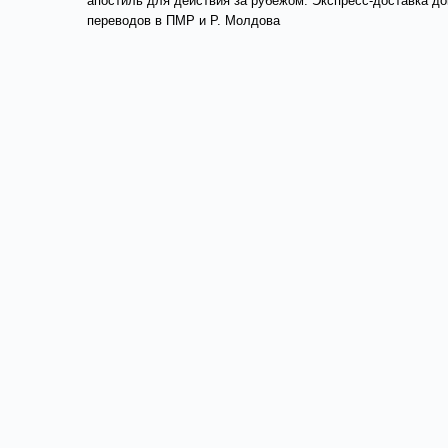
апостиль для действия за рубежом. Экспресс-доставка до
переводов в ПМР и Р. Молдова