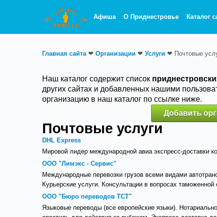
Афиша
О Приднестровье
Каталог с
Главная сайта
❤
Организации
❤
Услуги
❤
Почтовые усл
Наш каталог содержит список
приднестровски
других сайтах и добавленных нашими пользова
организацию в наш каталог по ссылке ниже.
Добавить орг
Почтовые услуги
DHL Express
Мировой лидер международной авиа экспресс-доставки ко
ООО "Лимэкс - Сервис"
Международные перевозки грузов всеми видами автотранс
Курьерские услуги. Консультации в вопросах таможенной о
ООО "Бюро переводов ТСТ"
Языковые переводы (все европейские языки). Нотариально