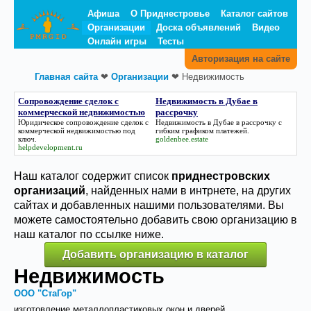
Афиша
О Приднестровье
Каталог сайтов
Организации
Доска объявлений
Видео
Онлайн игры
Тесты
Авторизация на сайте
Главная сайта
❤
Организации
❤
Недвижимость
Сопровождение сделок с
Недвижимость в Дубае в
коммерческой недвижимостью
рассрочку
Юридическое
сопровождение сделок с
Недвижимость в Дубае в рассрочку
с
коммерческой недвижимостью
под
гибким графиком платежей.
ключ.
goldenbee.estate
helpdevelopment.ru
Наш каталог содержит список
приднестровских
организаций
, найденных нами в интрнете, на других
сайтах и добавленных нашими пользователями. Вы
можете самостоятельно добавить свою организацию в
наш каталог по ссылке ниже.
Добавить организацию в каталог
Недвижимость
ООО "СтаГор"
изготовление металлопластиковых окон и дверей.