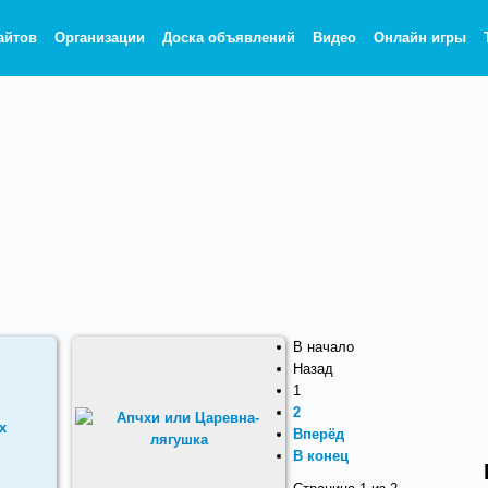
айтов
Организации
Доска объявлений
Видео
Онлайн игры
В начало
Назад
1
2
Вперёд
В конец