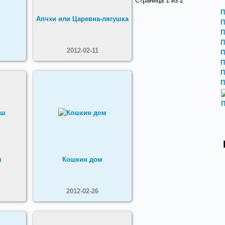
Страница 1 из 2
П
Апчхи или Царевна-лягушка
П
П
П
2012-02-11
П
П
П
П
П
ш
Кошкин дом
2012-02-26