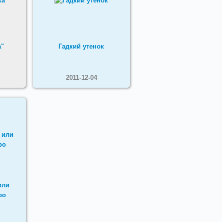
а"
Гадкий утенок
2011-12-04
или
ро