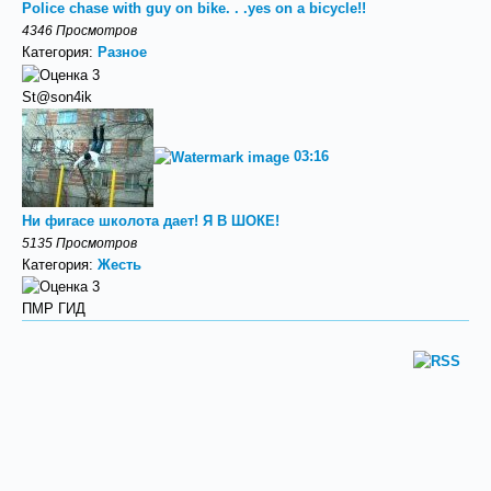
Police chase with guy on bike. . .yes on a bicycle!!
4346 Просмотров
Категория:
Разное
St@son4ik
03:16
Ни фигасе школота дает! Я В ШОКЕ!
5135 Просмотров
Категория:
Жесть
ПМР ГИД